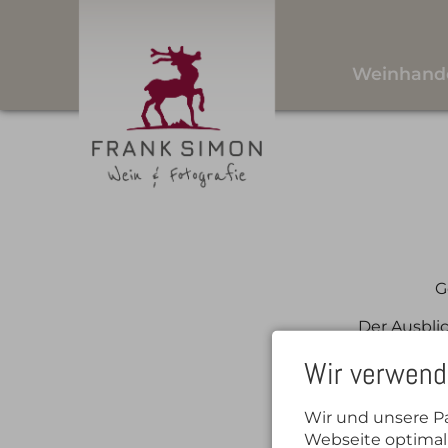
Weinhand
G
Der Ausbli
Wir verwend
Z
Wir und unsere P
Webseite optimal 