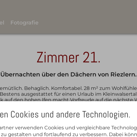
el
Fotografie
Zimmer 21.
Übernachten über den Dächern von Riezlern.
emütlich. Behaglich. Komfortabel. 28 m² zum Wohlfühle
Bestens ausgestattet für einen Urlaub im Kleinwalsertal
ck auf den hohen Ifen macht Vorfreude auf die nächste
en Cookies und andere Technologien.
immer 12
Zimmer 16
artner verwenden Cookies und vergleichbare Technolog
zu gestalten und fortlaufend zu verbessern. Dabei kön