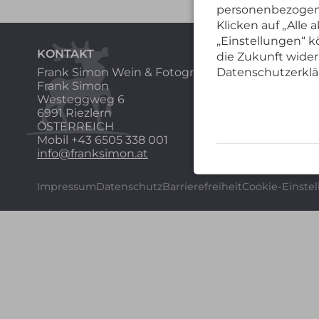
personenbezogene
Klicken auf „Alle
„Einstellungen“ kö
KONTAKT
die Zukunft wider
Frank Simon Wein & Fotografie
Datenschutzerklä
Frank Simon
Westeggweg 6
6991 Riezlern
ÖSTERREICH
Mobil
+43 6505 338 001
info@franksimon.at
Impressum
Datenschutz
Barrierefreiheit
Cookie-Einste