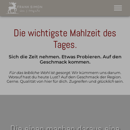
Die wichtigste Mahlzeit des
Weinhandel
Fotografie
Tages.
Tel.
+43 6505 338 001
Sich die Zeit nehmen. Etwas Probieren. Auf den
Geschmack kommen.
Für das leibliche Wohl ist gesorgt.
Wir kümmern uns darum.
Worauf hast du heute Lust? Auf den Geschmack der Region.
Gerne. Qualität von hier für dich. Zugreifen und
glücklich
sein.
Die einen machen daraus eine